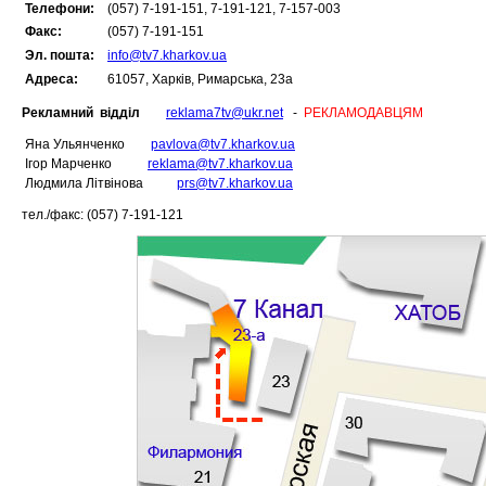
Телефони:
(057) 7-191-151, 7-191-121, 7-157-003
Факс:
(057) 7-191-151
Эл. пошта:
info@tv7.kharkov.ua
Адреса:
61057, Харків, Римарська, 23а
Рекламний
відділ
reklama7tv@ukr.net
-
РЕКЛАМОДАВЦЯМ
Яна Ульянченко
pavlova@tv7.kharkov.ua
Ігор Марченко
reklama@tv7.kharkov.ua
Людмила Літвінова
prs@tv7.kharkov.ua
тел./факс: (057) 7-191-121