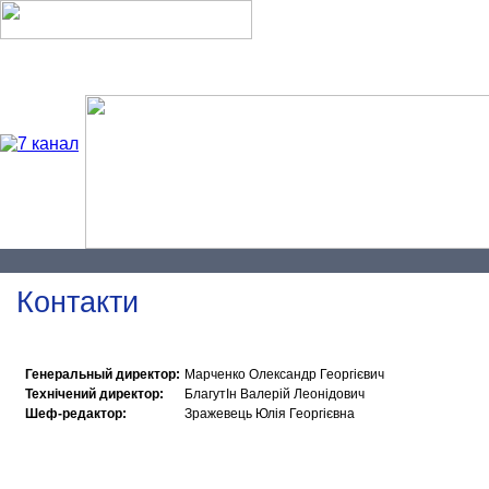
Про нас
Наші проєкти
Контакти
Генеральный директор:
Марченко Олександр Георгієвич
Технічений директор:
БлагутІн Валерій Леонідович
Шеф-редактор:
Зражевець Юлія Георгієвна